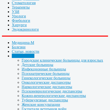
Стоматология
Терапевты
УЗИ
Урологи
Флебологи
Хирурги
Эндокринологи
Медицина-М
Болезни
Статьи, новости
Организации
Городские клинические больницы для взрослых
Детские больницы
Инфекционные больницы
Психиатрические больницы
Гинекологические больницы
Онкологические диспансеры
Наркологические диспансеры
Психоневрологические диспансеры
Кожно-венерологические диспансеры
Туберкулезные диспансеры
Женские консультации
Госпитали ветеранов войн