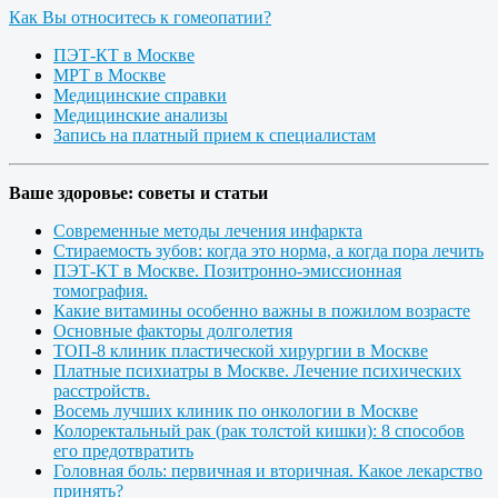
Как Вы относитесь к гомеопатии?
ПЭТ-КТ в Москве
МРТ в Москве
Медицинские справки
Медицинские анализы
Запись на платный прием к специалистам
Ваше здоровье: советы и статьи
Современные методы лечения инфаркта
Стираемость зубов: когда это норма, а когда пора лечить
ПЭТ-КТ в Москве. Позитронно-эмиссионная
томография.
Какие витамины особенно важны в пожилом возрасте
Основные факторы долголетия
ТОП-8 клиник пластической хирургии в Москве
Платные психиатры в Москве. Лечение психических
расстройств.
Восемь лучших клиник по онкологии в Москве
Колоректальный рак (рак толстой кишки): 8 способов
его предотвратить
Головная боль: первичная и вторичная. Какое лекарство
принять?