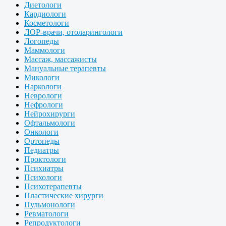
Диетологи
Кардиологи
Косметологи
ЛОР-врачи, отоларингологи
Логопеды
Маммологи
Массаж, массажисты
Мануальные терапевты
Микологи
Наркологи
Неврологи
Нефрологи
Нейрохирурги
Офтальмологи
Онкологи
Ортопеды
Педиатры
Проктологи
Психиатры
Психологи
Психотерапевты
Пластические хирурги
Пульмонологи
Ревматологи
Репродуктологи