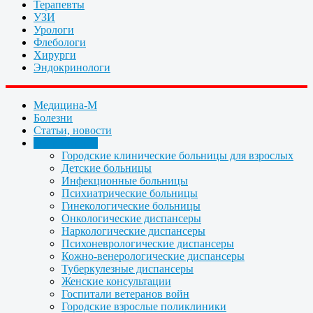
Терапевты
УЗИ
Урологи
Флебологи
Хирурги
Эндокринологи
Медицина-М
Болезни
Статьи, новости
Организации
Городские клинические больницы для взрослых
Детские больницы
Инфекционные больницы
Психиатрические больницы
Гинекологические больницы
Онкологические диспансеры
Наркологические диспансеры
Психоневрологические диспансеры
Кожно-венерологические диспансеры
Туберкулезные диспансеры
Женские консультации
Госпитали ветеранов войн
Городские взрослые поликлиники