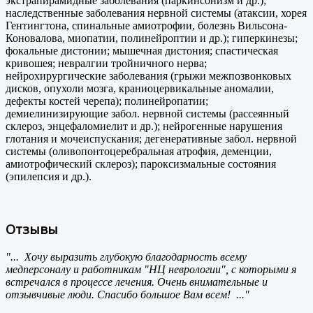
экстрапирамидные заболевания (паркинсонизм и др.);
наследственные заболевания нервной системы (атаксии, хорея
Гентингтона, спинальные амиотрофии, болезнь Вильсона-
Коновалова, миопатии, полинейроптии и др.); гиперкинезы;
фокальные дистонии; мышечная дистония; спастическая
кривошея; невралгии тройничного нерва;
нейрохирургические заболевания (грыжи межпозвонковых
дисков, опухоли мозга, краниоцервикальные аномалии,
дефекты костей черепа); полинейропатии;
демиелинизирующие забол. нервной системы (рассеянный
склероз, энцефаломиелит и др.); нейрогенные нарушения
глотания и мочеиспускания; дегенеративные забол. нервной
системы (оливопонтоцеребральная атрофия, деменции,
амиотрофический склероз); пароксизмальные состояния
(эпилепсия и др.).
Отзывы
"... Хочу выразить глубокую благодарность всему
медперсоналу и работникам "НЦ неврологии", с которыми я
встречался в процессе лечения. Очень внимательные и
отзывчивые люди. Спасибо большое Вам всем! ..."