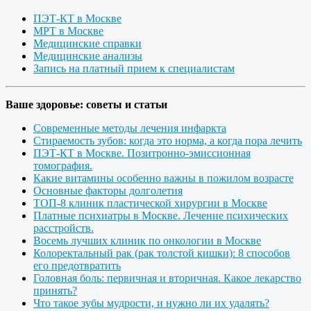
ПЭТ-КТ в Москве
МРТ в Москве
Медицинские справки
Медицинские анализы
Запись на платный прием к специалистам
Ваше здоровье: советы и статьи
Современные методы лечения инфаркта
Стираемость зубов: когда это норма, а когда пора лечить
ПЭТ-КТ в Москве. Позитронно-эмиссионная
томография.
Какие витамины особенно важны в пожилом возрасте
Основные факторы долголетия
ТОП-8 клиник пластической хирургии в Москве
Платные психиатры в Москве. Лечение психических
расстройств.
Восемь лучших клиник по онкологии в Москве
Колоректальный рак (рак толстой кишки): 8 способов
его предотвратить
Головная боль: первичная и вторичная. Какое лекарство
принять?
Что такое зубы мудрости, и нужно ли их удалять?