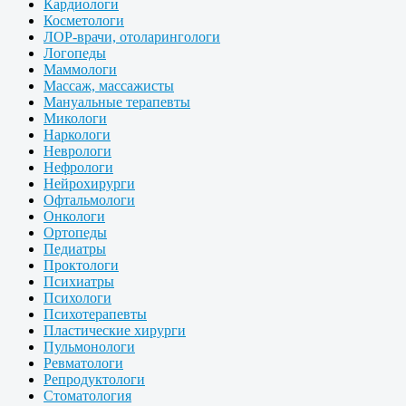
Кардиологи
Косметологи
ЛОР-врачи, отоларингологи
Логопеды
Маммологи
Массаж, массажисты
Мануальные терапевты
Микологи
Наркологи
Неврологи
Нефрологи
Нейрохирурги
Офтальмологи
Онкологи
Ортопеды
Педиатры
Проктологи
Психиатры
Психологи
Психотерапевты
Пластические хирурги
Пульмонологи
Ревматологи
Репродуктологи
Стоматология