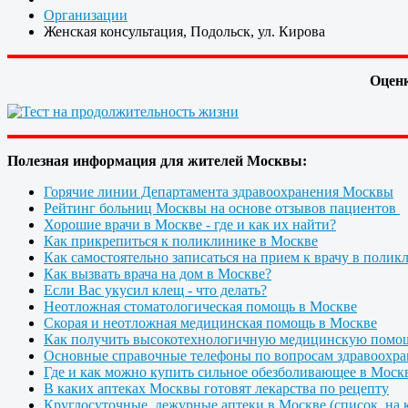
Организации
Женская консультация, Подольск, ул. Кирова
Оценк
Полезная информация для жителей Москвы:
Горячие линии Департамента здравоохранения Москвы
Рейтинг больниц Москвы на основе отзывов пациентов
Хорошие врачи в Москве - где и как их найти?
Как прикрепиться к поликлинике в Москве
Как самостоятельно записаться на прием к врачу в полик
Как вызвать врача на дом в Москве?
Если Вас укусил клещ - что делать?
Неотложная стоматологическая помощь в Москве
Скорая и неотложная медицинская помощь в Москве
Как получить высокотехнологичную медицинскую помо
Основные справочные телефоны по вопросам здравоохра
Где и как можно купить сильное обезболивающее в Моск
В каких аптеках Москвы готовят лекарства по рецепту
Круглосуточные, дежурные аптеки в Москве (список, на к