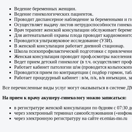
Ведение беременных женщин.
Ведение гинекологических пациенток.
Проводит диспансерное наблюдение за беременными и г
Осуществляет выдачу листов нетрудоспособности гинек
Врач терапевт женской консультации обслуживает бере
Для антенатальной охраны плода проводит кардиомонито
Проводится ультразвуковое исследование (УЗИ).
В женской консультации работает дневной стационар.
Школа психопрофилактической подготовки с привлечение
Женская консультация проводит проф.осмотры населения 
Ведет прием детский гинеколог (в т.ч. осуществляет проф
Работает кабинет патологии ш\м (проводится кольпоскопи
Проводится прием по контрацепции ( подбор гормон, таб
Работает процедурный кабинет : в/м, п/к, в/в инъекции, 
Все перечисленные виды услуг могут оказываться в системе Д
На прием к врачу акушеру-гинекологу можно записаться:
в регистратуре женской консультации по будням с 07:30 до 
через электронный терминал самообслуживания («инфомат»)
через электронную регистратуру на сайте er.emias-mo.ru