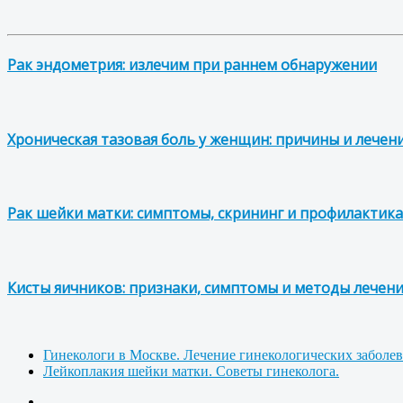
Рак эндометрия: излечим при раннем обнаружении
Хроническая тазовая боль у женщин: причины и лечен
Рак шейки матки: симптомы, скрининг и профилактика
Кисты яичников: признаки, симптомы и методы лечен
Гинекологи в Москве. Лечение гинекологических заболе
Лейкоплакия шейки матки. Советы гинеколога.