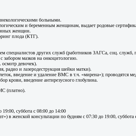
инекологическими больными.
ологическим и беременным женщинам, выдает родовые сертифик
менных женщин.
ринг плода (КТГ).
м специалистов других служб (работников ЗАГСа, соц. служб, п
с забором мазков на онкоцитологию.
. осмотр девочек).
я, радио и лазеродеструкция шейки матки).
леток, введение и удаление ВМС в т.ч. «мирена»); проводятся 
забор крови, введение антирезусного глобулина.
МС (платно).
19:00, суббота с 08:00 до 14:00
 в женской консультации по будням с 07:30 до 19:00, суббота с