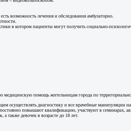
ием – видеокольпоскопом.
 есть возможность лечения и обследования амбулаторно.
ртности.
тики в котором пациенты могут получить социально-психологич
ную медицинскую помощь жительницам города по территориальн
м осуществлять диагностику и все врачебные манипуляции на 
 постоянно повышают квалификацию, участвуют в семинарах, ак
а также девочек в возрасте до 18 лет.