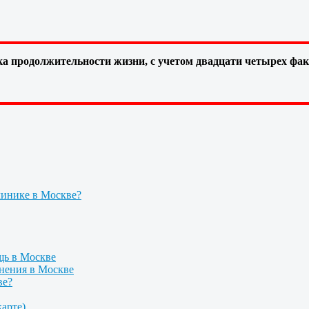
а продолжительности жизни, с учетом двадцати четырех фа
линике в Москве?
щь в Москве
нения в Москве
ве?
арте)