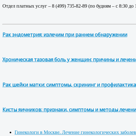
Отдел платных услуг – 8 (499) 735-82-89 (по будням – с 8:30 до 
Рак эндометрия: излечим при раннем обнаружении
Хроническая тазовая боль у женщин: причины и лечен
Рак шейки матки: симптомы, скрининг и профилактика
Кисты яичников: признаки, симптомы и методы лечен
Гинекологи в Москве. Лечение гинекологических заболе