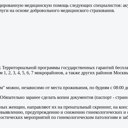
ированную медицинскую помощь следующих специалистов: акуше
слуги на основе добровольного медицинского страхования.
ах Территориальной программы государственных гарантий беспл
1, 2, 3, 4, 5, 6, 7 микрорайонов, а также других районов Моск
 можно, независимо от места проживания, по будням с 08:00 до 
Обязательно заранее сделать копии документов (паспорт - стран
ых женщин, направляют их на пренатальный скрининг, на конс
 выявлению, предупреждению и снижению гинекологических и о
остических мероприятий по гинекологическим патологиям и заб