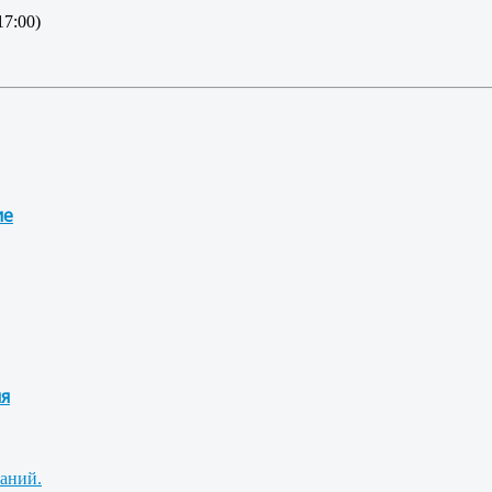
17:00)
ие
ия
ваний.