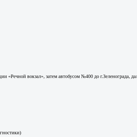
ии «Речной вокзал», затем автобусом №400 до г.Зеленограда, да
агностики)