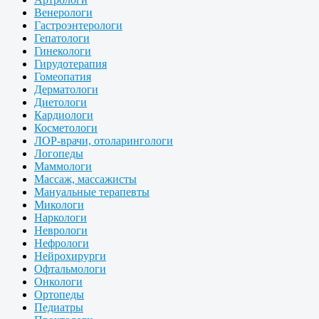
Венерологи
Гастроэнтерологи
Гепатологи
Гинекологи
Гирудотерапия
Гомеопатия
Дерматологи
Диетологи
Кардиологи
Косметологи
ЛОР-врачи, отоларингологи
Логопеды
Маммологи
Массаж, массажисты
Мануальные терапевты
Микологи
Наркологи
Неврологи
Нефрологи
Нейрохирурги
Офтальмологи
Онкологи
Ортопеды
Педиатры