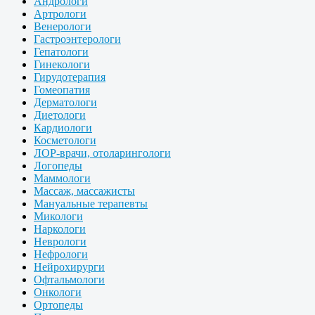
Андрологи
Артрологи
Венерологи
Гастроэнтерологи
Гепатологи
Гинекологи
Гирудотерапия
Гомеопатия
Дерматологи
Диетологи
Кардиологи
Косметологи
ЛОР-врачи, отоларингологи
Логопеды
Маммологи
Массаж, массажисты
Мануальные терапевты
Микологи
Наркологи
Неврологи
Нефрологи
Нейрохирурги
Офтальмологи
Онкологи
Ортопеды