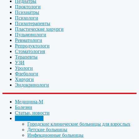
Педиатры
Проктологи
Психиатры
Психологи
Психотерапевты
Пластические хирурги
Пульмонологи
Ревматологи
Репродуктологи
Стоматология
Терапевты
УЗИ
Урологи
Флебологи
Хирурги
Эндокринологи
Медицина-М
Болезни
Статьи, новости
Организации
Городские клинические больницы для взрослых
Детские больницы
Инфекционные больницы