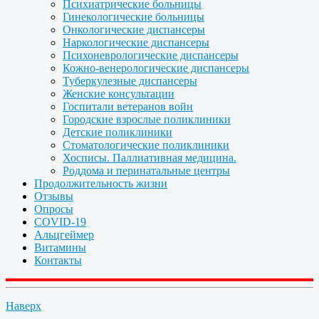
Психиатрические больницы
Гинекологические больницы
Онкологические диспансеры
Наркологические диспансеры
Психоневрологические диспансеры
Кожно-венерологические диспансеры
Туберкулезные диспансеры
Женские консультации
Госпитали ветеранов войн
Городские взрослые поликлиники
Детские поликлиники
Стоматологические поликлиники
Хосписы. Паллиативная медицина.
Роддома и перинатальные центры
Продолжительность жизни
Отзывы
Опросы
COVID-19
Альцгеймер
Витамины
Контакты
Наверх