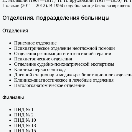
И. Мальшин (1907—1917), П. П. Бруханский (1917—1930), И. Н
Поляков (2011—2012). В 1994 году больнице было возвращено 
Отделения, подразделения больницы
Отделения
Приемное отделение
Психиатрическое отделение неотложной помощи
Отделения реанимации и интенсивной терапии
Психиатрические отделения
Отделение судебно-психиатрической экспертизы
Клиника первого эпизода
Дневной стационар и медико-реабилитационное отделен
Клинико-диагностическое и лечебные отделения
Патологоанатомическое отделение
Филиалы
ПНД № 1
ПНД № 2
ПНД № 10
ПНД № 13
ПНД № 15