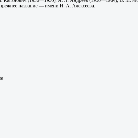
. Каганович (1930—1950), А. Л. Андреев (1950—1964), В. М. Мо
прежнее название — имени Н. А. Алексеева.
ие