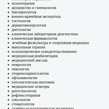
психотерапия
акушерство и гинекология
бактериология
военно-врачебная экспертиза
гистология
дерматовенерология
диетология
клиническая лабораторная диагностика
клиническая фармакология
лечебная физкультура и спортивная медицина
мануальная терапия
психиатрическое освидетельствование
медицинская реабилитация
медицинский массаж
неврология
онкология
оториноларингология
офтальмология
патологическая анатомия
медицинские осмотры
рентгенология
рефлексотерапия
сексология
стоматология
судебно-психиатрическая экспертиза