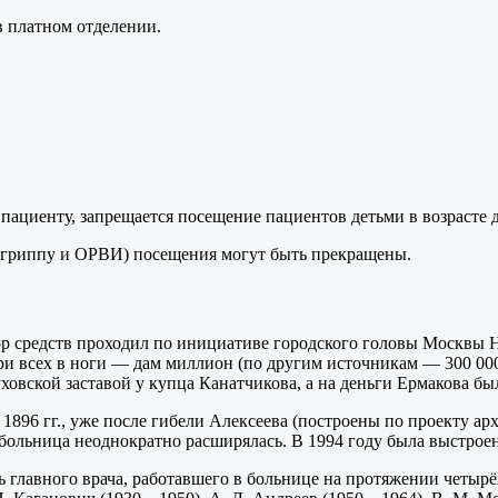
в платном отделении.
пациенту, запрещается посещение пациентов детьми в возрасте д
 гриппу и ОРВИ) посещения могут быть прекращены.
ор средств проходил по инициативе городского головы Москвы Н.
и всех в ноги — дам миллион (по другим источникам — 300 000)
ховской заставой у купца Канатчикова, а на деньги Ермакова б
1896 гг., уже после гибели Алексеева (построены по проекту ар
 больница неоднократно расширялась. В 1994 году была выстроен
 главного врача, работавшего в больнице на протяжении четырёх