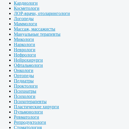
Кардиологи
Косметологи
ЛОР-врачи, отоларингологи
Логопеды
Маммологи
Массаж, массажисты
Мануальные терапевты
Микологи
Наркологи
Неврологи
Нефрологи
Нейрохирурги
Офтальмологи
Онкологи
Ортопеды
Педиатры
Проктологи
Психиатры
Психологи
Психотерапевты
Пластические хирурги
Пульмонологи
Ревматологи
Репродуктологи
Стоматология