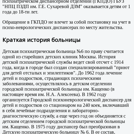
психиатрическом диспансерном отделении (ГКПДО) ГБУЗ
"НПЦ ПЗДП им. Г.Е. Сухаревой ДЗМ" оказывается детям от 1
года до 18-ти лет.
Обращение в ГКПДО не влечет за собой постановку на учет в
психо-неврологических диспансерах по месту жительства.
Краткая история больницы
Детская психиатрическая больница №6 по праву считается
одной из старейших детских клиник Москвы. История
детской психиатрической службы ведет свой отсчет с 1914
года, когда в городе был создан специализированный "приют
для детей отсталых и эпилептиков". До 1962 года лечение
детей и подростков, страдающих психическими
заболеваниями, осуществлялось в детском отделении
городской психиатрической больницы им. Кащенко (в
настоящее время им. Н.А. Алексеева). В 1962 году
организуется Городской психоневрологический диспансер для
детей и подростков со стационаром на 240 коек, включавший
в себя лечебные подразделения и лабораторно-
диагностическую службу, а еще через год он объединяется с
детским отделением городской психиатрической больницы
им. Кащенко. В 1975 году диспансер был преобразован в
Детскую психиатрическую больницу № 6. В ее состав,