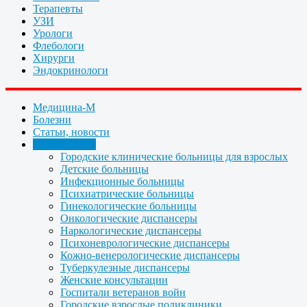
Терапевты
УЗИ
Урологи
Флебологи
Хирурги
Эндокринологи
Медицина-М
Болезни
Статьи, новости
Организации
Городские клинические больницы для взрослых
Детские больницы
Инфекционные больницы
Психиатрические больницы
Гинекологические больницы
Онкологические диспансеры
Наркологические диспансеры
Психоневрологические диспансеры
Кожно-венерологические диспансеры
Туберкулезные диспансеры
Женские консультации
Госпитали ветеранов войн
Городские взрослые поликлиники