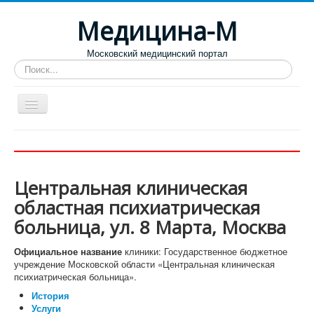
Медицина-М
Московский медицинский портал
Искать...
Больницы
Поликлиники
Центральная клиническая
Роддома и женские консультации
областная психиатрическая
Диспансеры
больница, ул. 8 Марта, Москва
Лучшие специализированные клиники
Официальное название
клиники: Государственное бюджетное
Отзывы пациентов
учреждение Московской области «Центральная клиническая
психиатрическая больница».
История
Услуги