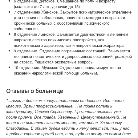
6 отделение. Детское. Смешанное по полу и возрасту
(мальчики до 7 лет, девочки до 15)
7 отделениею Женское. Закрытое психиатрическое отделение
для первично заболевших, пациентов молодого возраста и
хронически больных с обострениями психического
заболевания.
8 отделение Женское. Занимается диагностикой и лечением
широкого спектра психических расстройств, как
психотического характера, так и невротическогохарактера
9 отделение. Отделение пограничных состояний. Занимается
лечением невротических и депрессивных состояний, реакцией
на стресс. Решаются экспертные вопросы
10 отделение. Мужское Отделение специализируется на
оказании наркологической помощи больным.
Отзывы о больнице
"...Были в детском консультативном отделении. Все чисто.
красиво. Врачи профессиональные... На прием попали к
заведующему, Сергею Сергеевичу. Прочитали отзывы уже
после приема. Все правда. Уверенный. Целеустремленный. Не
юлил и не пытался сказать меньше, чем видел. За что ему
благодарны. В общем будем ездить к нему лечиться, т.к. у нас
в районе хороших врачей нет, а он, судя по всему на самом деле