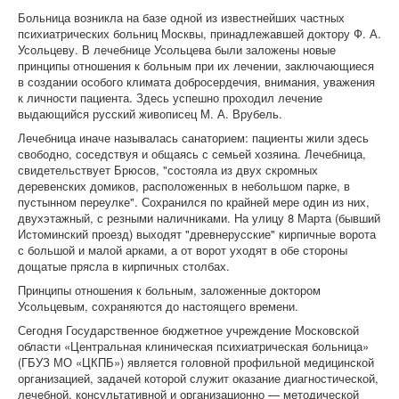
Больница возникла на базе одной из известнейших частных
психиатрических больниц Москвы, принадлежавшей доктору Ф. А.
Усольцеву. В лечебнице Усольцева были заложены новые
принципы отношения к больным при их лечении, заключающиеся
в создании особого климата добросердечия, внимания, уважения
к личности пациента. Здесь успешно проходил лечение
выдающийся русский живописец М. А. Врубель.
Лечебница иначе называлась санаторием: пациенты жили здесь
свободно, соседствуя и общаясь с семьей хозяина. Лечебница,
свидетельствует Брюсов, "состояла из двух скромных
деревенских домиков, расположенных в небольшом парке, в
пустынном переулке". Сохранился по крайней мере один из них,
двухэтажный, с резными наличниками. На улицу 8 Марта (бывший
Истоминский проезд) выходят "древнерусские" кирпичные ворота
с большой и малой арками, а от ворот уходят в обе стороны
дощатые прясла в кирпичных столбах.
Принципы отношения к больным, заложенные доктором
Усольцевым, сохраняются до настоящего времени.
Сегодня Государственное бюджетное учреждение Московской
области «Центральная клиническая психиатрическая больница»
(ГБУЗ МО «ЦКПБ») является головной профильной медицинской
организацией, задачей которой служит оказание диагностической,
лечебной, консультативной и организационно — методической