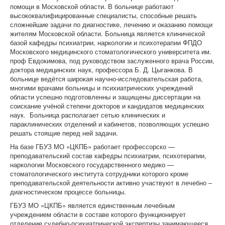
помощи в Московской области. В больнице работают
высококвалифицированные специалисты, способные решать
сложнейшие задачи по диагностике, лечению и оказанию помощи
жителям Московской области. Больница является клинической
базой кафедры психиатрии, наркологии и психотерапии ФПДО
Московского медицинского стоматологического университета им.
проф Евдокимова, под руководством заслуженного врача России,
доктора медицинских наук, профессора Б. Д. Цыганкова. В
больнице ведётся широкая научно-исследовательская работа,
многими врачами больницы и психиатрических учреждений
области успешно подготовленны и защищены диссертации на
соискание учёной степени докторов и кандидатов медицинских
наук. Больница располагает сетью клинических и
параклинических отделений и кабинетов, позволяющих успешно
решать стоящие перед ней задачи.
На базе ГБУЗ МО «ЦКПБ» работает профессорско —
преподавательский состав кафедры психиатрии, психотерапии,
наркологии Московского государственного медико —
стоматологического института сотрудники которого кроме
преподавательской деятельности активно участвуют в лечебно –
диагностическом процессе больницы.
ГБУЗ МО «ЦКПБ» является единственным лечебным
учреждением области в составе которого функционирует
отделение судебно-психиатрической экспертизы занимающееся