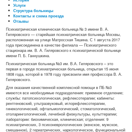
Услуги
Структура больницы
Контакты и схема проезда
Отзывы
Психиатрическая клиническая больница № 3 имени В. А.
Гиляровского — старейшая психиатрическая больница Москвы,
расположенная на улице Матросская Тишина. С 1 августа 2017
года присоединена в качестве филиала — Психиатрического
стационара им. В. А. Гиляровского к психиатрической больнице
имени П. Б. Ганнушкина.
Психиатрическая больница №3 им. В.А. Гиляровского – это
первая в городе психиатрическая больница, открытая 15 июня
1808 года, которой в 1978 году присвоили имя профессора В. А.
Гиляровского.
Для оказания качественной комплексной помощи в ПБ №3
имеются все необходимые подразделения: приемное отделение;
службы: патопсихологическая, рефлексотерапии; кабинеты:
рентгеновский, ультразвуковый, иглорефлексотерапии,
гинекологический, офтальмологический, стоматологический,
отоларингологический, лечебной физкультуры, культтерапии;
лаборатории: биохимическая, клиническая; отделения: 9
психиатрических, 3 психоневрологических (женское, мужское,
смешанное), 2 гериатрических, наркологическое, функциональной