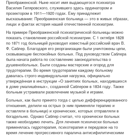
Преображенской. Ныне носит имя выдающегося психиатра
Василия Гиляровского, служившего здесь ординатором и
прозектором в 1911—1920 годах. Ему принадлежит
высказывание: Преображенская больница — это в живых образах,
лицах и фактах история нашей отечественной психиатрии.
На примере Преображенской психиатрической больницы можно
показать становление российской психиатрии. С 1 октября 1828
по 1871 год больницей руководил известный российский врач В.
Ф. Саблер. Благодаря его реорганизации были уничтожены цепи,
сковывающие беспокойных больных. Под руководством Саблера
была начата работа по составлению законодательства о
душевнобольных. Были созданы мастерские и огород для
трудотерапии. Во время трудотерапии каждому больному
давалась строго индивидуальная нагрузка, официально
утверждённая в инструкции «О занятиях больных, находившихся
в доме умалишённых», созданной Саблером в 1834 году. Также
больным устраивали развлечение музыкой и играми.
Больных, как было принято тогда с целью дифференцированного
отношения, делили на острых (к ним применяли терапию и
оставляли в больнице) и хронических, которых отправляли в
богадельню. Однако Саблер считал, что хронически больных
также необходимо лечить. Для лечения психически больных
применялась гидротерапия, психотерапия и передовое на то
время лечение прогрессивного паралича антисифилитическими