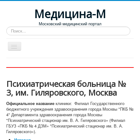
Медицина-М
Московский медицинский портал
Искать...
Больницы
Поликлиники
Психиатрическая больница №
Роддома и женские консультации
3, им. Гиляровского, Москва
Диспансеры
Официальное название
клиники: Филиал Государственного
Лучшие специализированные клиники
бюджетного учреждения здравоохранения города Москвы "ПКБ №
4" Департамента здравоохранения города Москвы
Отзывы пациентов
"Психиатрический стационар им. В. А. Гиляровского» (Филиал
ГБУЗ «ПКБ № 4 ДЗМ» "Психиатрический стационар им. В. А.
Гиляровского»).
История