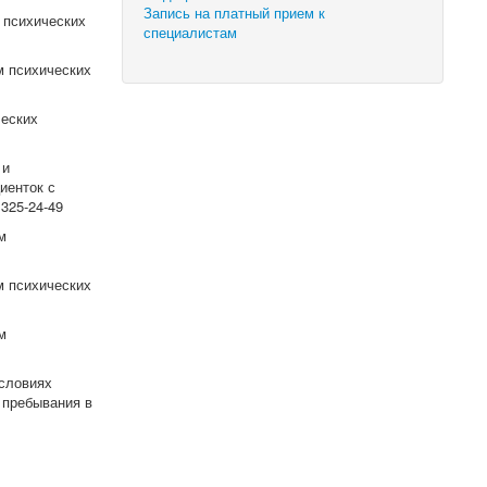
Запись на платный прием к
 психических
специалистам
м психических
ческих
 и
иенток с
325-24-49
м
м психических
м
условиях
 пребывания в