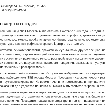
. Бехтерева, 15, Москва, 115477
н:
8 (495) 325-43-00
 вчера и сегодня
кая больница №14 Москвы была открыта 1 октября 1963 года. Сегодня 
ционируют клинические отделения различного профиля, дневные стаци
ностическое, медико-реабилитационное, физиотерапевтическое отделения
культуры, кабинет рефлексотерапии, Центр стоматологии.
иатрами, психотерапевтами, врачами-консультантами других специально
 психологами, социальными работниками оказывается помощь пациента
ми состояниями различного генеза, расстройствами пограничного уровня
ми состояниями, нарушениями пищевого поведения, оказываются услуги 
 психическими расстройствами.
нтр комплексной стоматологии обслуживает амбулаторных и стационарн
под наблюдением ПНД города Москвы. Проводится санация полости рта
и - зубопротезирование. На время лечения и протезирования при наличи
показаний для удобства пациента он может быть госпитализирован в ст
илитационное отделение предназначено для оказания помощи как стаци
ым пациентам. В отделении используются различные виды как биологиче
ного лечения. Проводятся различные виды тренингов для пациентов и и
в, осуществляется профессиональная переподготовка пациентов, в том 