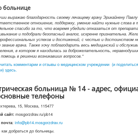
о больнице
души выражаю благодарность своему лечащему врачу Эрикайнену Павлу
ответственное отношение, поддержку, умение найти нужные слова в
льное спасибо за то, что вовремя убедили отказаться от препарат
выкание и подобрали безопасный аналог, искренне признательна. Жел
рофессиональных успехов и достижений, с честью и достоинством н
е звание врача. Также хочу поблагодарить весь медицинский и обслужи
еления, в котором я находилась за доброжелательность, неравнодуши
помощь в решении возникавших вопросов."
читать комментарии и отзывы о медицинском учреждении (и поделитьс
и) здесь.
трическая больница № 14 - адрес, офиц
 основные телефоны
ехтерева, 15, Москва, 115477
й сайт:
mosgorzdrav.ru/pb14
 почта
:
info@pb14.mosgorzdrav.ru
 как добраться до больницы.