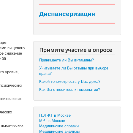
Диспансеризация
форм
иями пищевого
Примите участие в опросе
ное снижение
9-09
Принимаете ли Вы витамины?
Учитываете ли Вы отзывы при выборе
го уровня,
врача?
Какой тонометр есть у Вас дома?
психических
Как Вы относитесь к гомеопатии?
психических
ческих
ПЭТ-КТ в Москве
МРТ в Москве
 психических
Медицинские справки
Медицинские анализы