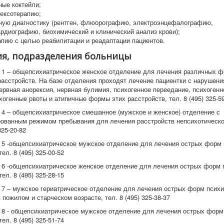
ные коктейли;
ексотерапию;
ную диагностику (рентген, флюорографию, электроэнцефалографию,
рдиографию, биохимический и клинический анализ крови);
апию с целью реабилитации и реадаптации пациентов.
ия, подразделения больницы
1 – общепсихиатрическое женское отделение для лечения различных 
расстройств. На базе отделения проходят лечение пациентки с нарушен
нервная анорексия, нервная булимия, психогенное переедание, психоген
хогенные рвоты и атипичные формы этих расстройств, тел. 8 (495) 325-5
4 – общепсихиатрическое смешанное (мужское и женское) отделение с
ванным режимом пребывания для лечения расстройств непсихотическо
325-20-82
5 -общепсихиатрическое мужское отделение для лечения острых форм 
ел. 8 (495) 325-00-52
6 -общепсихиатрическое женское отделение для лечения острых форм 
ел. 8 (495) 325-28-15
7 – мужское гериатрическое отделение для лечения острых форм психи
 пожилом и старческом возрасте, тел. 8 (495) 325-38-37
8 - общепсихиатрическое мужское отделение для лечения острых форм
ел. 8 (495) 325-51-74