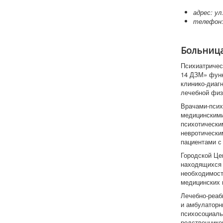
адрес: ул
телефо
Больница
Психиатричес
14 ДЗМ» функ
клинико-диаг
лечебной физ
Врачами-псих
медицинскими
психотически
невротически
пациентами с
Городской Це
находящихся 
необходимост
медицинских 
Лечебно-реаб
и амбулаторн
психосоциаль
родственнико