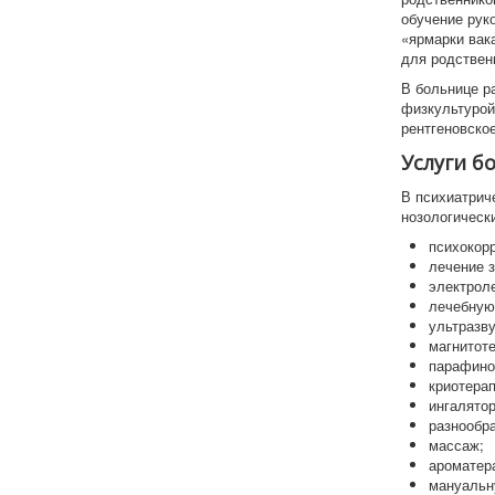
обучение рук
«ярмарки вак
для родствен
В больнице р
физкультурой
рентгеновское
Услуги б
В психиатрич
нозологическ
психокор
лечение з
электрол
лечебную
ультразв
магнитот
парафино-
криотера
ингалятор
разнообр
массаж;
ароматер
мануальн