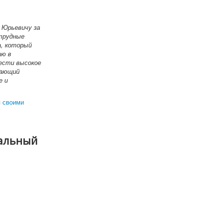
 Юрьевичу за
 трудные
а, который
аю в
ести высокое
вающий
е и
я своими
иальный