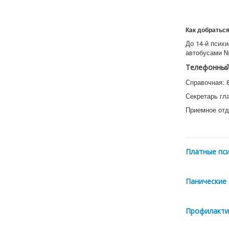
Как добратьс
До 14-й псих
автобусами №
Телефонный
Справочная: 8
Секретарь гла
Приемное отде
Платные пси
Панические 
Профилактик