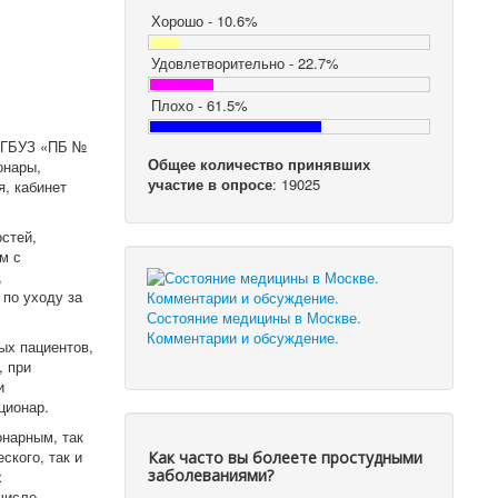
Хорошо - 10.6%
Удовлетворительно - 22.7%
Плохо - 61.5%
в ГБУЗ «ПБ №
Общее количество принявших
онары,
участие в опросе
: 19025
, кабинет
стей,
м с
,
по уходу за
Состояние медицины в Москве.
Комментарии и обсуждение.
ых пациентов,
, при
и
ационар.
онарным, так
ского, так и
Как часто вы болеете простудными
заболеваниями?
х
числе