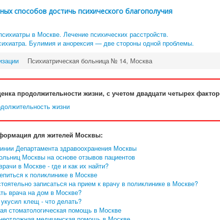
ных способов достичь психического благополучия
психиатры в Москве. Лечение психических расстройств.
сихиатра. Булимия и анорексия — две стороны одной проблемы.
изации
Психиатрическая больница № 14, Москва
енка продолжительности жизни, с учетом двадцати четырех факто
формация для жителей Москвы:
линии Департамента здравоохранения Москвы
больниц Москвы на основе отзывов пациентов
рачи в Москве - где и как их найти?
епиться к поликлинике в Москве
тоятельно записаться на прием к врачу в поликлинике в Москве?
ть врача на дом в Москве?
укусил клещ - что делать?
ая стоматологическая помощь в Москве
 неотложная медицинская помощь в Москве