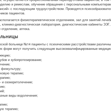
оделию и ремеслам, обучение обращения с персональными компьютерам
ансий» с последующим трудоустройством. Проводятся психообразовате
ников пациентов.
асполагается физиотерапевтическое отделением, зал для занятий лечеб
, клинико-диагностическая лаборатория, диагностические кабинеты ЭЭГ,
 отделение, аптека.
ольницы
еской больнице №14 пациенты с психическими расстройствами различны
их форм могут получить следующие высококвалифицированные медицин
рекцию;
убов и зубопротезирование;
ечение;
 физкультуру;
уковую терапию;
ерапию;
 и озокеритолечение;
пию;
ий;
азные виды водолечения;
апию;
ую терапию;