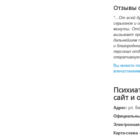
Отзывы 
"...От всей 
серьезное и 
минуты. Отде
вызывает при
дальнейшем п
и благородно
персонал отд
оперативную 
Вы можете по
впечатлениям
Психиа
сайт и
Адрес:
ул. Б
Официальны
Электронная
Карта-схема
-