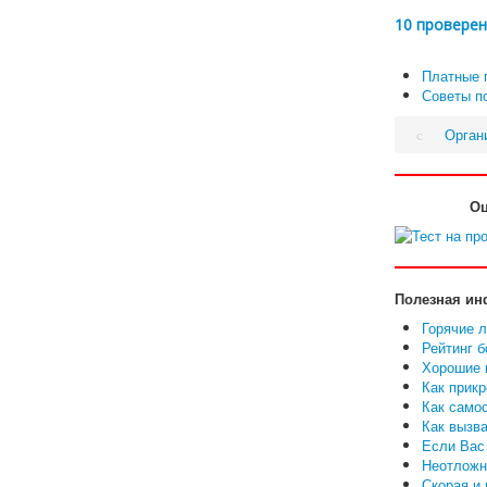
10 проверен
Платные 
Советы п
Орган
Оц
Полезная ин
Горячие 
Рейтинг 
Хорошие в
Как прикр
Как самос
Как вызва
Если Вас 
Неотложн
Скорая и