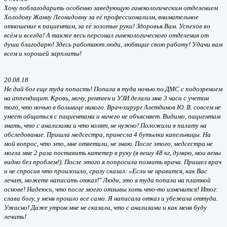
Хочу поблагодарить особенно заведующую гинекологическим отделением
Холодову Жанну Леонидовну за её профессионализм, внимательное
отношение к пациентам, за её золотые руки! Здоровья Вам. Успехов во
всём и всегда! А также весь персонал гинекологического отделения от
души благодарю! Здесь работают люди, любящие свою работу! Удачи вам
всем и хорошей зарплаты!
20.08.18
Не дай бог еще туда попасть! Попала я туда ночью по ДМС с подозрением
на аппендицит. Кровь, мочу, рентген и УЗИ делали мне 3 часа с учетом
того, что ночью в больнице никого. Врач-хирург Алетдинов Ю. В. совсем не
умеет общаться с пациентами и ничего не объясняет. Видимо, пациентам
знать, что с анализами и что колят, не нужно! Положили в палату на
обследование. Пришла медсестра, принесла 4 бутылки капельницы. На
мой вопрос, что это, мне ответили, не знаю. После этого, медсестра не
могла мне 2 раза поставить катетер в руку (я вешу 48 кг, думаю, мои вены
видно без проблем!). После этого я попросила позвать врача. Пришел врач
и не спросив что произошло, сразу сказал: «Если не нравится, как Вас
лечат, можете написать отказ!" Люди, это я туда попала на платной
основе! Надеюсь, что после моего отзывы хоть что-то изменится! Итог:
слава богу, у меня прошло все само. Я написала отказ и убежала оттуда.
Ужасно! Даже утром мне не сказали, что с анализами и как меня буду
лечить!