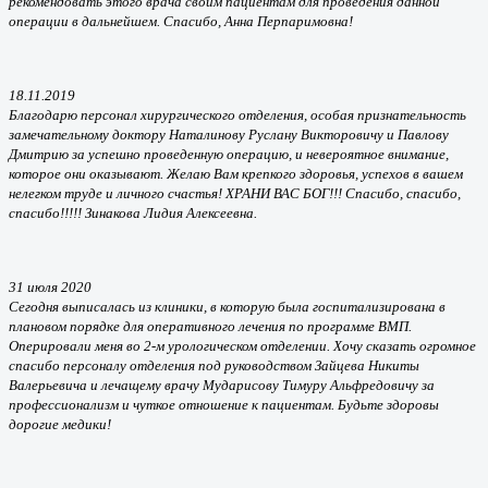
рекомендовать этого врача своим пациентам для проведения данной
операции в дальнейшем. Спасибо, Анна Перпаримовна!
18.11.2019
Благодарю персонал хирургического отделения, особая признательность
замечательному доктору Наталинову Руслану Викторовичу и Павлову
Дмитрию за успешно проведенную операцию, и невероятное внимание,
которое они оказывают. Желаю Вам крепкого здоровья, успехов в вашем
нелегком труде и личного счастья! ХРАНИ ВАС БОГ!!! Спасибо, спасибо,
спасибо!!!!! Зинакова Лидия Алексеевна.
31 июля 2020
Сегодня выписалась из клиники, в которую была госпитализирована в
плановом порядке для оперативного лечения по программе ВМП.
Оперировали меня во 2-м урологическом отделении. Хочу сказать огромное
спасибо персоналу отделения под руководством Зайцева Никиты
Валерьевича и лечащему врачу Мударисову Тимуру Альфредовичу за
профессионализм и чуткое отношение к пациентам. Будьте здоровы
дорогие медики!