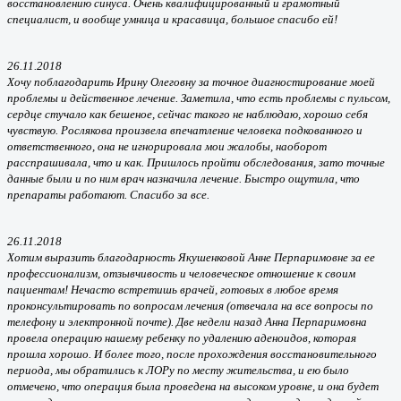
восстановлению синуса. Очень квалифицированный и грамотный
специалист, и вообще умница и красавица, большое спасибо ей!
26.11.2018
Хочу поблагодарить Ирину Олеговну за точное диагностирование моей
проблемы и действенное лечение. Заметила, что есть проблемы с пульсом,
сердце стучало как бешеное, сейчас такого не наблюдаю, хорошо себя
чувствую. Рослякова произвела впечатление человека подкованного и
ответственного, она не игнорировала мои жалобы, наоборот
расспрашивала, что и как. Пришлось пройти обследования, зато точные
данные были и по ним врач назначила лечение. Быстро ощутила, что
препараты работают. Спасибо за все.
26.11.2018
Хотим выразить благодарность Якушенковой Анне Перпаримовне за ее
профессионализм, отзывчивость и человеческое отношение к своим
пациентам! Нечасто встретишь врачей, готовых в любое время
проконсультировать по вопросам лечения (отвечала на все вопросы по
телефону и электронной почте). Две недели назад Анна Перпаримовна
провела операцию нашему ребенку по удалению аденоидов, которая
прошла хорошо. И более того, после прохождения восстановительного
периода, мы обратились к ЛОРу по месту жительства, и ею было
отмечено, что операция была проведена на высоком уровне, и она будет