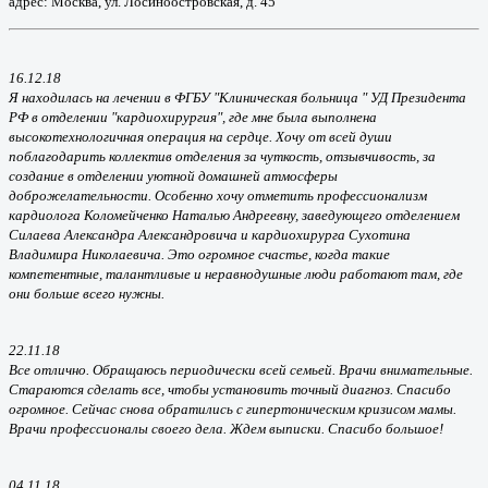
адрес: Москва, ул. Лосиноостровская, д. 45
16.12.18
Я находилась на лечении в ФГБУ "Клиническая больница " УД Президента
РФ в отделении "кардиохирургия", где мне была выполнена
высокотехнологичная операция на сердце. Хочу от всей души
поблагодарить коллектив отделения за чуткость, отзывчивость, за
создание в отделении уютной домашней атмосферы
доброжелательности. Особенно хочу отметить профессионализм
кардиолога Коломейченко Наталью Андреевну, заведующего отделением
Силаева Александра Александровича и кардиохирурга Сухотина
Владимира Николаевича. Это огромное счастье, когда такие
компетентные, талантливые и неравнодушные люди работают там, где
они больше всего нужны.
22.11.18
Все отлично. Обращаюсь периодически всей семьей. Врачи внимательные.
Стараются сделать все, чтобы установить точный диагноз. Спасибо
огромное. Сейчас снова обратились с гипертоническим кризисом мамы.
Врачи профессионалы своего дела. Ждем выписки. Спасибо большое!
04.11.18