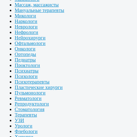
Массаж, массажисты
Мануальные терапевты
Микологи
Наркологи
Неврологи
Нефрологи
Нейрохирурги
Офтальмологи
Онкологи
Ортопеды
Педиатры
Проктологи
Психиатры
Психологи
Психотерапевты
Пластические хирурги
Пульмонологи
Ревматологи
Репродуктологи
Стоматология
Терапевты
УЗИ
Урологи
Флебологи
Хирурги