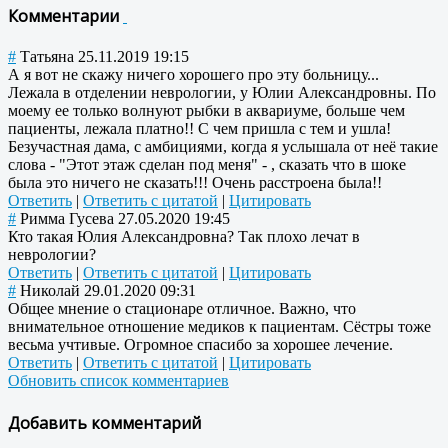
Комментарии
#
Татьяна
25.11.2019 19:15
А я вот не скажу ничего хорошего про эту больницу...
Лежала в отделении неврологии, у Юлии Александровны. По
моему ее только волнуют рыбки в аквариуме, больше чем
пациенты, лежала платно!! С чем пришла с тем и ушла!
Безучастная дама, с амбициями, когда я услышала от неё такие
слова - "Этот этаж сделан под меня" - , сказать что в шоке
была это ничего не сказать!!! Очень расстроена была!!
Ответить
|
Ответить с цитатой
|
Цитировать
#
Римма Гусева
27.05.2020 19:45
Кто такая Юлия Александровна? Так плохо лечат в
неврологии?
Ответить
|
Ответить с цитатой
|
Цитировать
#
Николай
29.01.2020 09:31
Общее мнение о стационаре отличное. Важно, что
внимательное отношение медиков к пациентам. Сёстры тоже
весьма учтивые. Огромное спасибо за хорошее лечение.
Ответить
|
Ответить с цитатой
|
Цитировать
Обновить список комментариев
Добавить комментарий