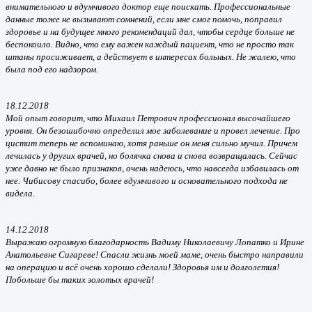
внимательного и вдумчивого доктор еще поискать. Профессиональные
данные тоже не вызывают сомнений, если мне смог помочь, поправил
здоровье и на будущее много рекомендаций дал, чтобы сердце больше не
беспокоило. Видно, что ему важен каждый пациент, что не просто так
штаны просиживает, а действует в интересах больных. Не жалею, что
была под его надзором.
18.12.2018
Мой опыт говорит, что Михаил Петрович профессионал высочайшего
уровня. Он безошибочно определил мое заболевание и провел лечение. Про
цистит теперь не вспоминаю, хотя раньше он меня сильно мучил. Причем
лечилась у других врачей, но болячка снова и снова возвращалась. Сейчас
уже давно не было признаков, очень надеюсь, что навсегда избавилась от
нее. Чибисову спасибо, более вдумчивого и основательного подхода не
видела.
14.12.2018
Выражаю огромную благодарность Вадиму Николаевичу Лопатко и Ирине
Анатольевне Сигареве! Спасли жизнь моей маме, очень быстро направили
на операцию и всё очень хорошо сделали! Здоровья им и долголетия!
Побольше бы таких золотых врачей!