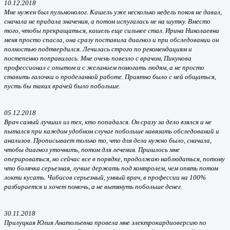
10.12.2018
Мне нужен был пульмонолог. Кашель уже несколько недель покоя не давал,
сначала не придала значения, а потом испугалась не на шутку. Вместо
того, чтобы прекращаться, кашель еще сильнее стал. Ирина Николаевна
меня просто спасла, она сразу поставила диагноз и при обследовании он
полностью подтвердился. Лечилась строго по рекомендациям и
постепенно поправилась. Мне очень повезло с врачом, Пикунова
профессионал с опытом и с желанием помогать людям, а не просто
ставить галочки о проделанной работе. Приятно было с ней общаться,
пусть бы таких врачей было побольше.
05.12.2018
Врач самый лучших из тех, кто попадался. Он сразу за дело взялся и не
пытался при каждом удобном случае побольше навязать обследований и
анализов. Прописывает только то, что для дела нужно было, сначала,
чтобы диагноз уточнить, потом для лечения. Пришлось мне
оперироваться, но сейчас все в порядке, продолжаю наблюдаться, потому
что болячка серьезная, лучше держать под контролем, чем опять потом
локти кусать. Чибисов серьезный, умный врач, в профессии на 100%
разбирается и хочет помочь, а не вытянуть побольше денег.
30.11.2018
Прилуцкая Юлия Анатольевна провела мне электрокардиоверсию по