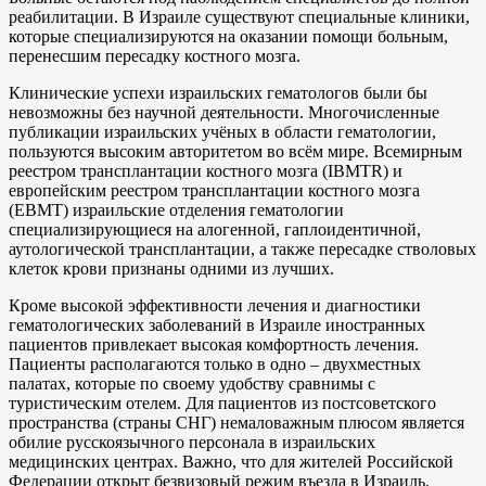
реабилитации. В Израиле существуют специальные клиники,
которые специализируются на оказании помощи больным,
перенесшим пересадку костного мозга.
Клинические успехи израильских гематологов были бы
невозможны без научной деятельности. Многочисленные
публикации израильских учёных в области гематологии,
пользуются высоким авторитетом во всём мире. Всемирным
реестром трансплантации костного мозга (IBMTR) и
европейским реестром трансплантации костного мозга
(EBMT) израильские отделения гематологии
специализирующиеся на алогенной, гаплоидентичной,
аутологической трансплантации, а также пересадке стволовых
клеток крови признаны одними из лучших.
Кроме высокой эффективности лечения и диагностики
гематологических заболеваний в Израиле иностранных
пациентов привлекает высокая комфортность лечения.
Пациенты располагаются только в одно – двухместных
палатах, которые по своему удобству сравнимы с
туристическим отелем. Для пациентов из постсоветского
пространства (страны СНГ) немаловажным плюсом является
обилие русскоязычного персонала в израильских
медицинских центрах. Важно, что для жителей Российской
Федерации открыт безвизовый режим въезда в Израиль.