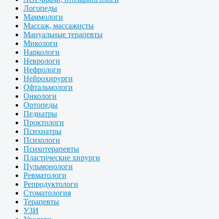
Логопеды
Маммологи
Массаж, массажисты
Мануальные терапевты
Микологи
Наркологи
Неврологи
Нефрологи
Нейрохирурги
Офтальмологи
Онкологи
Ортопеды
Педиатры
Проктологи
Психиатры
Психологи
Психотерапевты
Пластические хирурги
Пульмонологи
Ревматологи
Репродуктологи
Стоматология
Терапевты
УЗИ