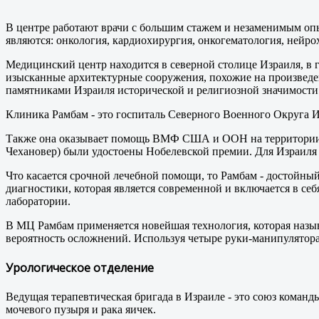
В центре работают врачи с большим стажем и незаменимым оп
являются: онкология, кардиохирургия, онкогематология, нейро
Медицинский центр находится в северной столице Израиля, в 
изысканные архитектурные сооружения, похожие на произведе
памятниками Израиля исторической и религиозной значимости
Клиника Рамбам - это госпиталь Северного Военного Округа 
Также она оказывает помощь ВМФ США и ООН на территории Из
Чехановер) были удостоены Нобелевской премии. Для Израиля
Что касается срочной лечебной помощи, то Рамбам - достойны
диагностики, которая является современной и включается в с
лаборатории.
В МЦ Рамбам применяется новейшая технология, которая назыв
вероятность осложнений. Используя четыре руки-манипулятора
Урологическое отделение
Ведущая терапевтическая бригада в Израиле - это союз команд
мочевого пузыря и рака яичек.