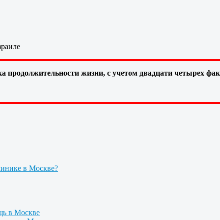
зраиле
а продолжительности жизни, с учетом двадцати четырех фа
линике в Москве?
щь в Москве