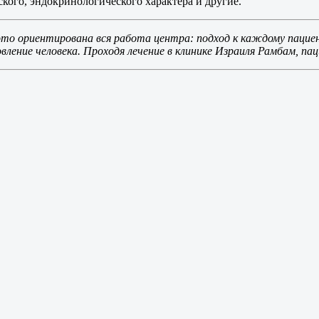
кого, эндокринологического характера и другие.
это ориентирована вся работа центра: подход к каждому пацие
ление человека. Проходя лечение в клинике Израиля Рамбам, па