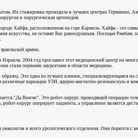
ытом. Их стажировка проходила в лучших центрах Германии, А
хирургия и хирургическая ортопедия.
городе Хайфа, расположенном на горе Кармель. Хайфа - это сам
ния искусства, не оставят Вас равнодушным. Посещая Рамбам, 
.
Израильской армии.
раиля. 2004 год прославил этот медицинский центр на много 
 они стали первыми лауреатами в области медицины.
й образец. Это одна из лучших клиник, специализирующаяся на
ебя различные вариации УЗИ, ядерно-магнитно-резонансную и к
ается "Да Винчи". Это робот-хирург, проводящий операции точн
, робот-хирург оперирует пациента, а управление является дис
ы онкологов и всего урологического отделения. Они борются с з