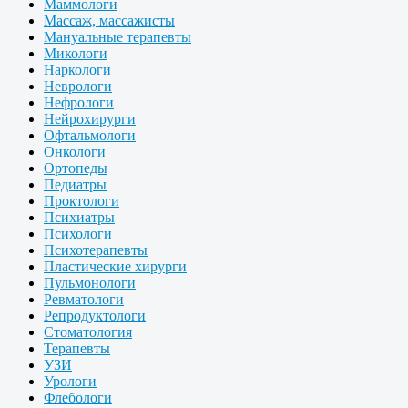
Маммологи
Массаж, массажисты
Мануальные терапевты
Микологи
Наркологи
Неврологи
Нефрологи
Нейрохирурги
Офтальмологи
Онкологи
Ортопеды
Педиатры
Проктологи
Психиатры
Психологи
Психотерапевты
Пластические хирурги
Пульмонологи
Ревматологи
Репродуктологи
Стоматология
Терапевты
УЗИ
Урологи
Флебологи