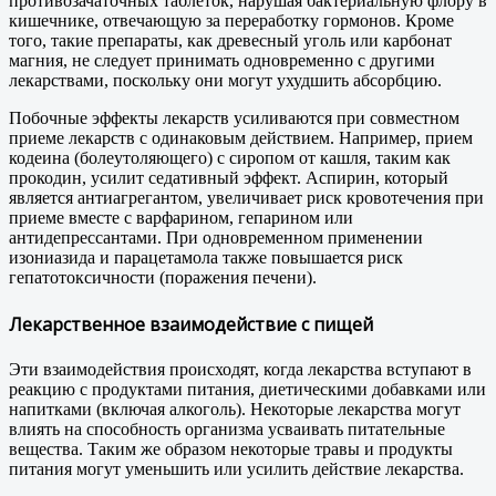
противозачаточных таблеток, нарушая бактериальную флору в
кишечнике, отвечающую за переработку гормонов. Кроме
того, такие препараты, как древесный уголь или карбонат
магния, не следует принимать одновременно с другими
лекарствами, поскольку они могут ухудшить абсорбцию.
Побочные эффекты лекарств усиливаются при совместном
приеме лекарств с одинаковым действием. Например, прием
кодеина (болеутоляющего) с сиропом от кашля, таким как
прокодин, усилит седативный эффект. Аспирин, который
является антиагрегантом, увеличивает риск кровотечения при
приеме вместе с варфарином, гепарином или
антидепрессантами. При одновременном применении
изониазида и парацетамола также повышается риск
гепатотоксичности (поражения печени).
Лекарственное взаимодействие с пищей
Эти взаимодействия происходят, когда лекарства вступают в
реакцию с продуктами питания, диетическими добавками или
напитками (включая алкоголь). Некоторые лекарства могут
влиять на способность организма усваивать питательные
вещества. Таким же образом некоторые травы и продукты
питания могут уменьшить или усилить действие лекарства.