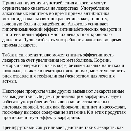
Привычки курения и употребления алкоголя могут
отрицательно сказаться на лекарствах. Употребление
алкогольных напитков во время приема антибиотика
метронидазола вызовет покраснение кожи, тошноту,
головную боль и сердцебиение. Алкоголь усиливает
гипогликемический эффект антидиабетических лекарств и
гипотензивный эффект многих лекарств от кровяного
давления. Лучше избегать употребления алкоголя во время
приема лекарств.
Табак в сигаретах также может снизить эффективность
лекарств за счет увеличения их метаболизма. Кофеин,
который содержится в чае, кофе, безалкогольных напитках и
шоколаде, а также в некоторых лекарствах, может увеличить
риск отравления теофиллином (лекарством для лечения
астмы).
Некоторые продукты чаще других вызывают лекарственные
взаимодействия. Людям, принимающим варфарин, следует
избегать употребления большого количества зеленых
листовых овощей, таких как брокколи, шпинат и кресс-салат,
поскольку высокое содержание витамина К в этих продуктах
противодействует эффекту варфарина.
Грейпфрутовый сок усиливает действие таких лекарств, как