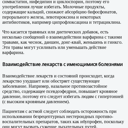
симвастатин, нифедипин и циклоспорин, поэтому его
употребления лучше избегать. Молочные продукты,
содержащие кальций, снижают абсорбцию бифосфонатов,
перорального железа, левотироксина и некоторых
антибиотиков, например ципрофлоксацина и тетрациклина.
Что касается травяных или диетических добавок, есть
несколько сообщений о взаимодействии варфарина с такими
травами, как чеснок, даншен, донг-квай, женьшень и гинкго.
Эти травы могут усиливать или уменьшать действие
варфарина.
Взаимодействие лекарств с имеющимися болезнями
Взаимодействие лекарств и состояний происходит, когда
лекарство ухудшает или обостряет существующее
заболевание. Например, назальное противозастойное
средство, содержащее псевдоэфедрин, повышает кровяное
давление, поэтому его следует избегать людям с гипертонией
(с высоким кровяным давлением).
Пациентам с астмой следует соблюдать осторожность при
использовании безрецептурных нестероидных противо-
воспалительных препаратов, таких как ибупрофен, поскольку
они могут вызвать сужение дыхательных путей.