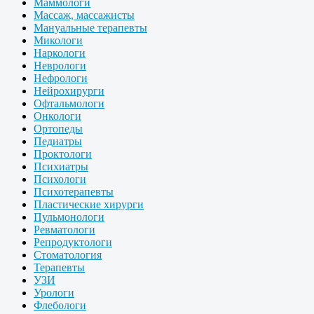
Маммологи
Массаж, массажисты
Мануальные терапевты
Микологи
Наркологи
Неврологи
Нефрологи
Нейрохирурги
Офтальмологи
Онкологи
Ортопеды
Педиатры
Проктологи
Психиатры
Психологи
Психотерапевты
Пластические хирурги
Пульмонологи
Ревматологи
Репродуктологи
Стоматология
Терапевты
УЗИ
Урологи
Флебологи