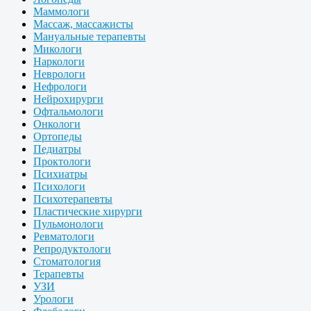
Маммологи
Массаж, массажисты
Мануальные терапевты
Микологи
Наркологи
Неврологи
Нефрологи
Нейрохирурги
Офтальмологи
Онкологи
Ортопеды
Педиатры
Проктологи
Психиатры
Психологи
Психотерапевты
Пластические хирурги
Пульмонологи
Ревматологи
Репродуктологи
Стоматология
Терапевты
УЗИ
Урологи