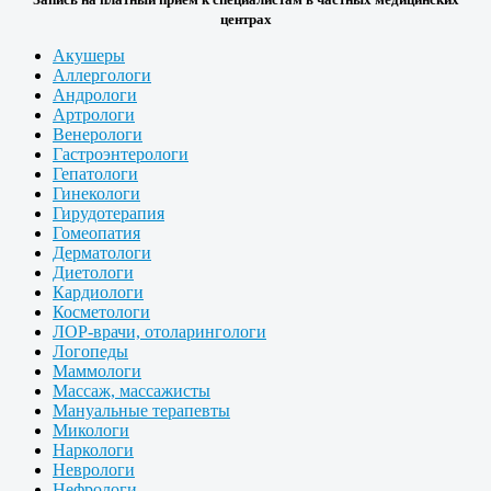
центрах
Акушеры
Аллергологи
Андрологи
Артрологи
Венерологи
Гастроэнтерологи
Гепатологи
Гинекологи
Гирудотерапия
Гомеопатия
Дерматологи
Диетологи
Кардиологи
Косметологи
ЛОР-врачи, отоларингологи
Логопеды
Маммологи
Массаж, массажисты
Мануальные терапевты
Микологи
Наркологи
Неврологи
Нефрологи