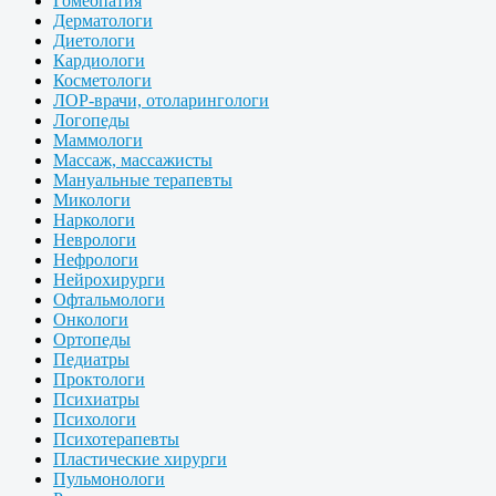
Гомеопатия
Дерматологи
Диетологи
Кардиологи
Косметологи
ЛОР-врачи, отоларингологи
Логопеды
Маммологи
Массаж, массажисты
Мануальные терапевты
Микологи
Наркологи
Неврологи
Нефрологи
Нейрохирурги
Офтальмологи
Онкологи
Ортопеды
Педиатры
Проктологи
Психиатры
Психологи
Психотерапевты
Пластические хирурги
Пульмонологи