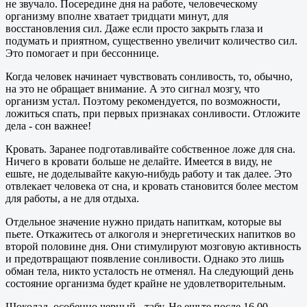
не звучало. Посередине дня на работе, человеческому
организму вполне хватает тридцати минут, для
восстановления сил. Даже если просто закрыть глаза и
подумать и приятном, существенно увеличит количество сил.
Это помогает и при бессоннице.
Когда человек начинает чувствовать сонливость, то, обычно,
на это не обращает внимание. А это сигнал мозгу, что
организм устал. Поэтому рекомендуется, по возможности,
ложиться спать, при первых признаках сонливости. Отложите
дела - сон важнее!
Кровать. Заранее подготавливайте собственное ложе для сна.
Ничего в кровати больше не делайте. Имеется в виду, не
ешьте, не доделывайте какую-нибудь работу и так далее. Это
отвлекает человека от сна, и кровать становится более местом
для работы, а не для отдыха.
Отдельное значение нужно придать напиткам, которые вы
пьете. Откажитесь от алкоголя и энергетических напитков во
второй половине дня. Они стимулируют мозговую активность
и предотвращают появление сонливости. Однако это лишь
обман тела, никто усталость не отменял. На следующий день
состояние организма будет крайне не удовлетворительным.
Шоколад, особенно черный - табу. Не ешьте после 16.00