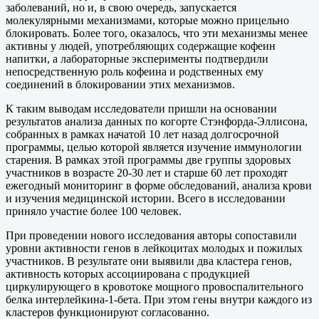
заболеваний, но и, в свою очередь, запускается
молекулярными механизмами, которые можно прицельно
блокировать. Более того, оказалось, что эти механизмы менее
активны у людей, употребляющих содержащие кофеин
напитки, а лабораторные эксперименты подтвердили
непосредственную роль кофеина и родственных ему
соединений в блокировании этих механизмов.
К таким выводам исследователи пришли на основании
результатов анализа данных по когорте Стэнфорда-Эллисона,
собранных в рамках начатой 10 лет назад долгосрочной
программы, целью которой является изучение иммунологии
старения. В рамках этой программы две группы здоровых
участников в возрасте 20-30 лет и старше 60 лет проходят
ежегодный мониторинг в форме обследований, анализа крови
и изучения медицинской истории. Всего в исследовании
приняло участие более 100 человек.
При проведении нового исследования авторы сопоставили
уровни активности генов в лейкоцитах молодых и пожилых
участников. В результате они выявили два кластера генов,
активность которых ассоциирована с продукцией
циркулирующего в кровотоке мощного провоспалительного
белка интерлейкина-1-бета. При этом гены внутри каждого из
кластеров функционируют согласованно.