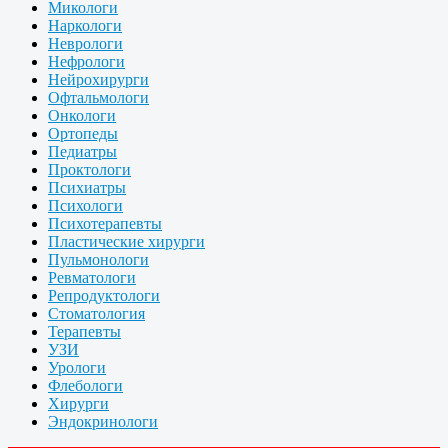
Микологи
Наркологи
Неврологи
Нефрологи
Нейрохирурги
Офтальмологи
Онкологи
Ортопеды
Педиатры
Проктологи
Психиатры
Психологи
Психотерапевты
Пластические хирурги
Пульмонологи
Ревматологи
Репродуктологи
Стоматология
Терапевты
УЗИ
Урологи
Флебологи
Хирурги
Эндокринологи