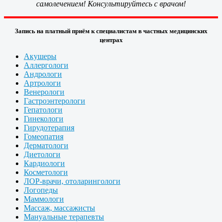
самолечением! Консультируйтесь с врачом!
Запись на платный приём к специалистам в частных медицинских
центрах
Акушеры
Аллергологи
Андрологи
Артрологи
Венерологи
Гастроэнтерологи
Гепатологи
Гинекологи
Гирудотерапия
Гомеопатия
Дерматологи
Диетологи
Кардиологи
Косметологи
ЛОР-врачи, отоларингологи
Логопеды
Маммологи
Массаж, массажисты
Мануальные терапевты