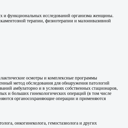
ных и функциональных исследований организма женщины.
икаментозной терапии, физиотерапии и малоинвазивной
илактические осмотры и комплексные программы
менный метод обследования для обнаружения патологий
ваний амбулаторно и в условиях собственных стационаров,
лых и больших гинекологических операций (в том числе
олняются органосохраняющие операции и применяются
олога, онкогинеколога, гемостазиолога и других