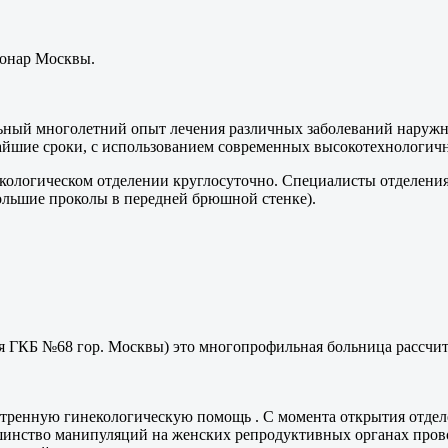
ионар Москвы.
ьный многолетний опыт лечения различных заболеваний наруж
чайшие сроки, с использованием современных высокотехнологич
ологическом отделении круглосуточно. Специалисты отделения
ольшие проколы в передней брюшной стенке).
я ГКБ №68 гор. Москвы) это многопрофильная больница рассчит
тренную гинекологическую помощь . С момента открытия отдел
шинство манипуляций на женских репродуктивных органах прово