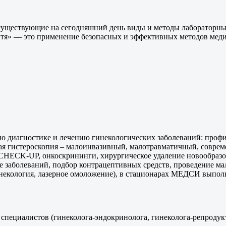
е существующие на сегодняшний день виды и методы лаборатор
итя» — это применение безопасных и эффективных методов мед
 диагностике и лечению гинекологических заболеваний: проф
ная гистероскопия – малоинвазивный, малотравматичный, совре
 CHECK-UP, онкоскрининги, хирургическое удаление новообразо
е заболеваний, подбор контрацептивных средств, проведение ма
 гинекология, лазерное омоложение), в стационарах МЕДСИ вып
специалистов (гинеколога-эндокринолога, гинеколога-репродукт