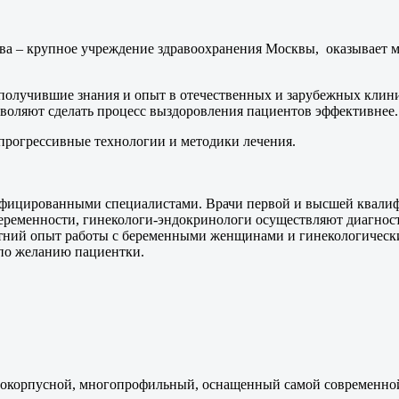
ева – крупное учреждение здравоохранения Москвы, оказывае
олучившие знания и опыт в отечественных и зарубежных клиник
воляют сделать процесс выздоровления пациентов эффективнее.
прогрессивные технологии и методики лечения.
фицированными специалистами. Врачи первой и высшей квалиф
ременности, гинекологи-эндокринологи осуществляют диагности
тний опыт работы с беременными женщинами и гинекологическ
по желанию пациентки.
огокорпусной, многопрофильный, оснащенный самой современно