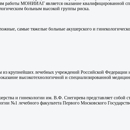
иям работы МОНИИАГ является оказание квалифицированной с
кологическим больным высокой группы риска.
сложные, самые тяжелые больные акушерского и гинекологическ
м из крупнейших лечебных учреждений Российской Федерации и
 оказание высокотехнологичной и специализированной медици
рства и гинекологии им. В.Ф. Снегирева представляет собой с
логии №1 лечебного факультета Первого Московского Государст