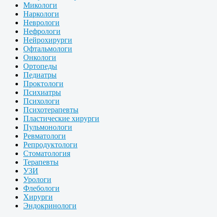
Микологи
Наркологи
Неврологи
Нефрологи
Нейрохирурги
Офтальмологи
Онкологи
Ортопеды
Педиатры
Проктологи
Психиатры
Психологи
Психотерапевты
Пластические хирурги
Пульмонологи
Ревматологи
Репродуктологи
Стоматология
Терапевты
УЗИ
Урологи
Флебологи
Хирурги
Эндокринологи