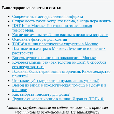
Ваше здоровье: советы и статьи
Современные методы лечения инфаркта
Стираемость зубов: когда это норма, а когда пора лечить
ПЭТ-КТ в Москве. Позитронно-эмиссионная
томография.
Какие витамины особенно важны в пожилом возрасте
Основные факторы долголетия
ТОП-8 клиник пластической хирургии в Москве
Платные психиатры в Москве. Лечение психических
расстройств.
Восемь лучших клиник по онкологии в Москве
Колоректальный рак (рак толстой кишки): 8 способов
его предотвратить
Головная боль: первичная и вторичная. Какое лекарство
принять?
Что такое зубы мудрости, и нужно ли их удалять?
Вывод из запоя: наркологическая помощь на дому и в
клинике
Как выбрать тонометр для дома?
Лучшие онкологические клиники Израиля. ТОП-10.
Статьи, опубликованные на сайте, не являются прямыми
медицинскими рекомендациями. Не занимайтесь