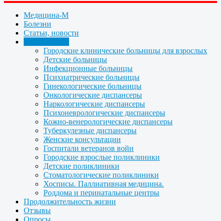
Медицина-М
Болезни
Статьи, новости
Организации
Городские клинические больницы для взрослых
Детские больницы
Инфекционные больницы
Психиатрические больницы
Гинекологические больницы
Онкологические диспансеры
Наркологические диспансеры
Психоневрологические диспансеры
Кожно-венерологические диспансеры
Туберкулезные диспансеры
Женские консультации
Госпитали ветеранов войн
Городские взрослые поликлиники
Детские поликлиники
Стоматологические поликлиники
Хосписы. Паллиативная медицина.
Роддома и перинатальные центры
Продолжительность жизни
Отзывы
Опросы