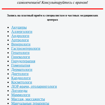
самолечением! Консультируйтесь с врачом!
Запись на платный приём к специалистам в частных медицинских
центрах
Акушеры
Аллергологи
Андрологи
Артрологи
Венерологи
Гастроэнтерологи
Гепатологи
Гинекологи
Гирудотерапия
Гомеопатия
Дерматологи
Диетологи
Кардиологи
Косметологи
ЛОР-врачи, отоларингологи
Логопеды
Маммологи
Массаж, массажисты
Мануальные терапевты