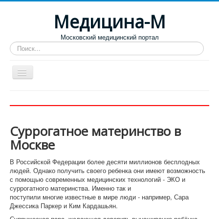
Медицина-М
Московский медицинский портал
Искать...
Больницы
Поликлиники
Суррогатное материнство в
Роддома и женские консультации
Москве
Диспансеры
В Российской Федерации более десяти миллионов бесплодных
Лучшие специализированные клиники
людей. Однако получить своего ребенка они имеют возможность
с помощью современных медицинских технологий - ЭКО и
Отзывы пациентов
суррогатного материнства. Именно так и
поступили многие известные в мире люди - например, Сара
Джессика Паркер и Ким Кардашьян.
Супружеская пара, желающая доверить вынашивание ребёнка