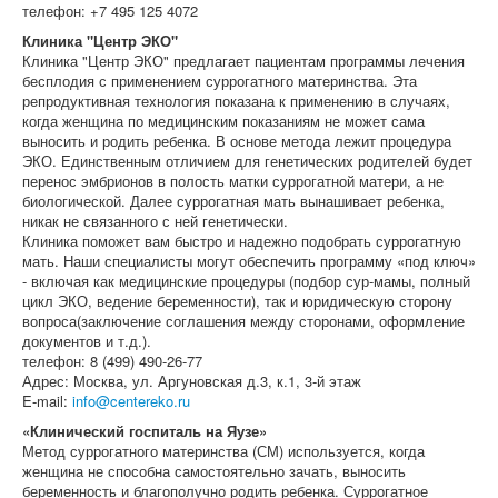
телефон: +7 495 125 4072
Клиника "Центр ЭКО"
Клиника "Центр ЭКО" предлагает пациентам программы лечения
бесплодия с применением суррогатного материнства. Эта
репродуктивная технология показана к применению в случаях,
когда женщина по медицинским показаниям не может сама
выносить и родить ребенка. В основе метода лежит процедура
ЭКО. Единственным отличием для генетических родителей будет
перенос эмбрионов в полость матки суррогатной матери, а не
биологической. Далее суррогатная мать вынашивает ребенка,
никак не связанного с ней генетически.
Клиника поможет вам быстро и надежно подобрать суррогатную
мать. Наши специалисты могут обеспечить программу «под ключ»
- включая как медицинские процедуры (подбор сур-мамы, полный
цикл ЭКО, ведение беременности), так и юридическую сторону
вопроса(заключение соглашения между сторонами, оформление
документов и т.д.).
телефон: 8 (499) 490-26-77
Адрес: Москва, ул. Аргуновская д.3, к.1, 3-й этаж
E-mail:
info@centereko.ru
«Клинический госпиталь на Яузе»
Метод суррогатного материнства (СМ) используется, когда
женщина не способна самостоятельно зачать, выносить
беременность и благополучно родить ребенка. Суррогатное