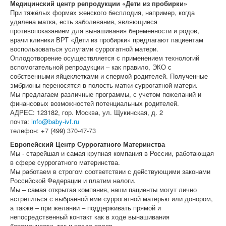
Медицинский центр репродукции «Дети из пробирки»
При тяжёлых формах женского бесплодия, например, когда
удалена матка, есть заболевания, являющиеся
противопоказанием для вынашивания беременности и родов,
врачи клиники ВРТ «Дети из пробирки» предлагают пациентам
воспользоваться услугами суррогатной матери.
Оплодотворение осуществляется с применением технологий
вспомогательной репродукции – как правило, ЭКО с
собственными яйцеклетками и спермой родителей. Полученные
эмбрионы переносятся в полость матки суррогатной матери.
Мы предлагаем различные программы, с учетом пожеланий и
финансовых возможностей потенциальных родителей.
АДРЕС: 123182, гор. Москва, ул. Щукинская, д. 2
почта:
info@baby-ivf.ru
телефон: +7 (499) 370-47-73
Европейский Центр Суррогатного Материнства
Мы - старейшая и самая крупная компания в России, работающая
в сфере суррогатного материнства.
Мы работаем в строгом соответствии с действующими законами
Российской Федерации и платим налоги.
Мы – самая открытая компания, наши пациенты могут лично
встретиться с выбранной ими суррогатной матерью или донором,
а также – при желании – поддерживать прямой и
непосредственный контакт как в ходе вынашивания
беременности, так и после родов.