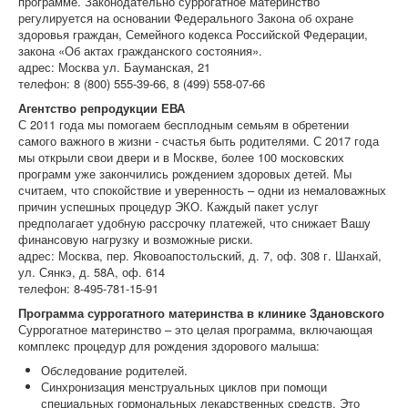
программе. Законодательно суррогатное материнство
регулируется на основании Федерального Закона об охране
здоровья граждан, Семейного кодекса Российской Федерации,
закона «Об актах гражданского состояния».
адрес: Москва ул. Бауманская, 21
телефон: 8 (800) 555-39-66, 8 (499) 558-07-66
Агентство репродукции ЕВА
С 2011 года мы помогаем бесплодным семьям в обретении
самого важного в жизни - счастья быть родителями. С 2017 года
мы открыли свои двери и в Москве, более 100 московских
программ уже закончились рождением здоровых детей. Мы
считаем, что спокойствие и уверенность – одни из немаловажных
причин успешных процедур ЭКО. Каждый пакет услуг
предполагает удобную рассрочку платежей, что снижает Вашу
финансовую нагрузку и возможные риски.
адрес: Москва, пер. Яковоапостольский, д. 7, оф. 308 г. Шанхай,
ул. Сянкэ, д. 58А, оф. 614
телефон: 8-495-781-15-91
Программа суррогатного материнства в клинике Здановского
Суррогатное материнство – это целая программа, включающая
комплекс процедур для рождения здорового малыша:
Обследование родителей.
Синхронизация менструальных циклов при помощи
специальных гормональных лекарственных средств. Это