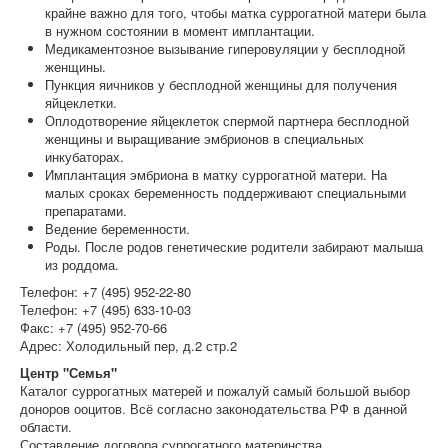
крайне важно для того, чтобы матка суррогатной матери была
в нужном состоянии в момент имплантации.
Медикаментозное вызывание гиперовуляции у бесплодной
женщины.
Пункция яичников у бесплодной женщины для получения
яйцеклетки.
Оплодотворение яйцеклеток спермой партнера бесплодной
женщины и выращивание эмбрионов в специальных
инкубаторах.
Имплантация эмбриона в матку суррогатной матери. На
малых сроках беременность поддерживают специальными
препаратами.
Ведение беременности.
Роды. После родов генетические родители забирают малыша
из роддома.
Телефон: +7 (495) 952-22-80
Телефон: +7 (495) 633-10-03
Факс: +7 (495) 952-70-66
Адрес: Холодильный пер, д.2 стр.2
Центр "Семья"
Каталог суррогатных матерей и пожалуй самый большой выбор
доноров ооцитов. Всё согласно законодательства РФ в данной
области.
Составление договора суррогатного материнства.