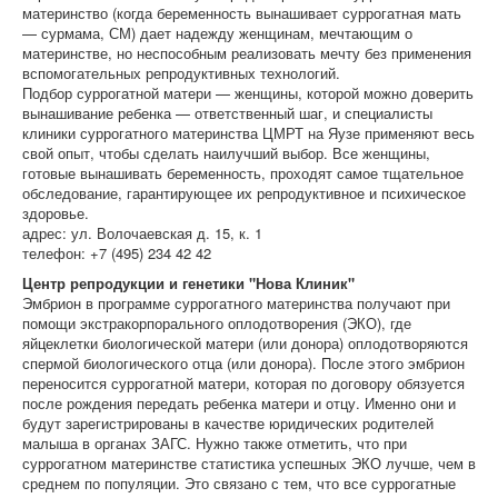
материнство (когда беременность вынашивает суррогатная мать
— сурмама, СМ) дает надежду женщинам, мечтающим о
материнстве, но неспособным реализовать мечту без применения
вспомогательных репродуктивных технологий.
Подбор суррогатной матери — женщины, которой можно доверить
вынашивание ребенка — ответственный шаг, и специалисты
клиники суррогатного материнства ЦМРТ на Яузе применяют весь
свой опыт, чтобы сделать наилучший выбор. Все женщины,
готовые вынашивать беременность, проходят самое тщательное
обследование, гарантирующее их репродуктивное и психическое
здоровье.
адрес: ул. Волочаевская д. 15, к. 1
телефон: +7 (495) 234 42 42
Центр репродукции и генетики "Нова Клиник"
Эмбрион в программе суррогатного материнства получают при
помощи экстракорпорального оплодотворения (ЭКО), где
яйцеклетки биологической матери (или донора) оплодотворяются
спермой биологического отца (или донора). После этого эмбрион
переносится суррогатной матери, которая по договору обязуется
после рождения передать ребенка матери и отцу. Именно они и
будут зарегистрированы в качестве юридических родителей
малыша в органах ЗАГС. Нужно также отметить, что при
суррогатном материнстве статистика успешных ЭКО лучше, чем в
среднем по популяции. Это связано с тем, что все суррогатные