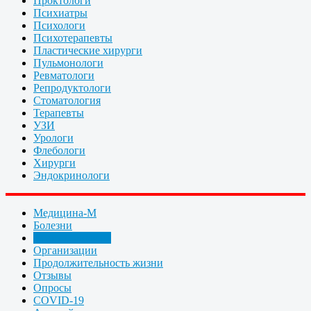
Проктологи
Психиатры
Психологи
Психотерапевты
Пластические хирурги
Пульмонологи
Ревматологи
Репродуктологи
Стоматология
Терапевты
УЗИ
Урологи
Флебологи
Хирурги
Эндокринологи
Медицина-М
Болезни
Статьи, новости
Организации
Продолжительность жизни
Отзывы
Опросы
COVID-19