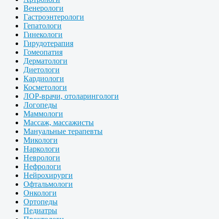
Венерологи
Гастроэнтерологи
Гепатологи
Гинекологи
Гирудотерапия
Гомеопатия
Дерматологи
Диетологи
Кардиологи
Косметологи
ЛОР-врачи, отоларингологи
Логопеды
Маммологи
Массаж, массажисты
Мануальные терапевты
Микологи
Наркологи
Неврологи
Нефрологи
Нейрохирурги
Офтальмологи
Онкологи
Ортопеды
Педиатры