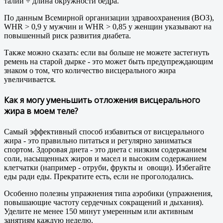
талии ÷ длина окружности бедра.
По данным Всемирной организации здравоохранения (ВОЗ),
WHR > 0,9 у мужчин и WHR > 0,85 у женщин указывают на
повышенный риск развития диабета.
Также можно сказать: если вы больше не можете застегнуть
ремень на старой дырке - это может быть предупреждающим
знаком о том, что количество висцерального жира
увеличивается.
Как я могу уменьшить отложения висцерального
жира в моем теле?
Самый эффективный способ избавиться от висцерального
жира - это правильно питаться и регулярно заниматься
спортом. Здоровая диета - это диета с низким содержанием
соли, насыщенных жиров и масел и высоким содержанием
клетчатки (например - отруби, фрукты и ​ овощи). Избегайте
еды ради еды. Прекратите есть, если не проголодались.
Особенно полезны упражнения типа аэробики (упражнения,
повышающие частоту сердечных сокращений и дыхания).
Уделите не менее 150 минут умеренным или активным
занятиям каждую неделю.