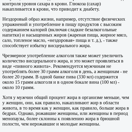
контроля уровня сахара в крови. Глюкоза (сахар)
накапливается в крови, что приводит к диабету.
Нездоровый образ жизни, например, отсутствие физических
упражнений и употребление в пищу продуктов с высоким
содержанием калорий (включая сладкие безалкогольные
напитки) и насыщенных жиров (жареная пища, жирное мясо,
сало, топленое масло, «нездоровая» пища и т. д.), - также
способствует избытку висцерального жира.
Чрезмерное употребление алкоголя также может увеличить
количество висцерального жира, и это может проявляться в
виде «пивного живота». Рекомендуется мужчинам не
употреблять более 30 грамм алкоголя в день, а женщинам - не
более 20 грамм. В одной банке пива (330 мл) содержится
около 15 грамм алкоголя и в одном бокале вина (100 мл) -
около 10 грамм.
Хотя у мужчин общий процент жира в организме меньше, чем
у женщин, они, как правило, накапливают жир в области
живота, в то время как у женщин, как правило, больше жира в
бедрах. Однако, рожавшие женщины, или женщины в период
менопаузы, более склонны к появлению жира в брюшной
полости, чем нерожавшие и молодые женщины.