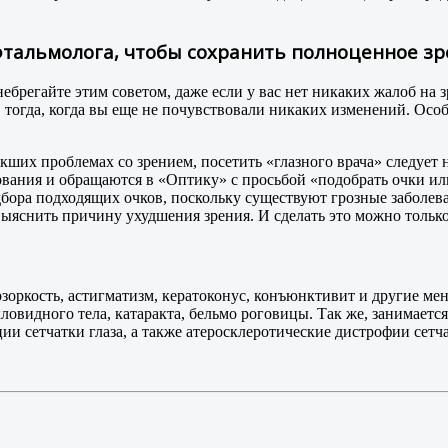
офтальмолога, чтобы сохранить полноценное з
небрегайте этим советом, даже если у вас нет никаких жалоб н
, тогда, когда вы еще не почувствовали никаких изменений. Особ
ших проблемах со зрением, посетить «глазного врача» следует 
вания и обращаются в «Оптику» с просьбой «подобрать очки или
дбора подходящих очков, поскольку существуют грозные заболев
выяснить причину ухудшения зрения. И сделать это можно тольк
нозоркость, астигматизм, кератоконус, конъюнктивит и другие ме
кловидного тела, катаракта, бельмо роговицы. Так же, занимает
и сетчатки глаза, а также атеросклеротические дистрофии сетч