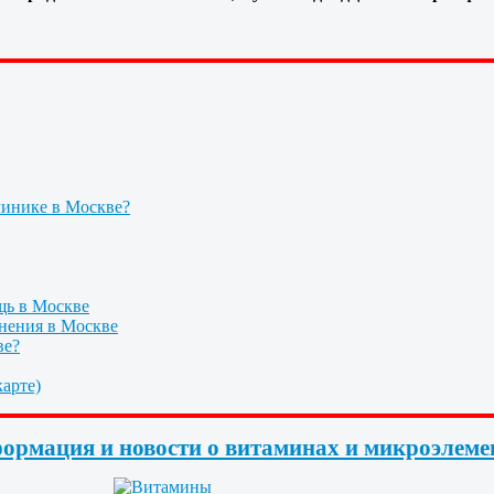
линике в Москве?
щь в Москве
нения в Москве
ве?
арте)
ормация и новости о витаминах и микроэлеме