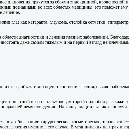
возникновения прячутся за сбоями эндокринной, кровеносной и
окими познаниями во всех областях медицины, это поможет ему
е лечение.
ми глаз как катаракта, глаукома, отслойка сетчатки, гиперметр
области диагностики и лечения глазных заболеваний. Благода
востоять даже самым тяжёлым и на первый взгляд неизлечимым 
их глаз, объективно оценят состояние зрения, выявят заболева
ьтирует опытный врач-офтальмолог, который подробно расскажет 
ции по дальнейшему поведению. На консультации вы также пол
чения заболевания: хирургическое, косметическое, терапевтиче
качества зрения именно в его случае. В медицинских центрах п