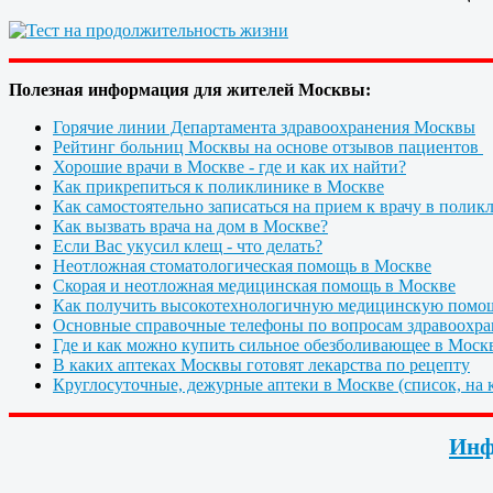
Полезная информация для жителей Москвы:
Горячие линии Департамента здравоохранения Москвы
Рейтинг больниц Москвы на основе отзывов пациентов
Хорошие врачи в Москве - где и как их найти?
Как прикрепиться к поликлинике в Москве
Как самостоятельно записаться на прием к врачу в полик
Как вызвать врача на дом в Москве?
Если Вас укусил клещ - что делать?
Неотложная стоматологическая помощь в Москве
Скорая и неотложная медицинская помощь в Москве
Как получить высокотехнологичную медицинскую помо
Основные справочные телефоны по вопросам здравоохра
Где и как можно купить сильное обезболивающее в Моск
В каких аптеках Москвы готовят лекарства по рецепту
Круглосуточные, дежурные аптеки в Москве (список, на к
Инф