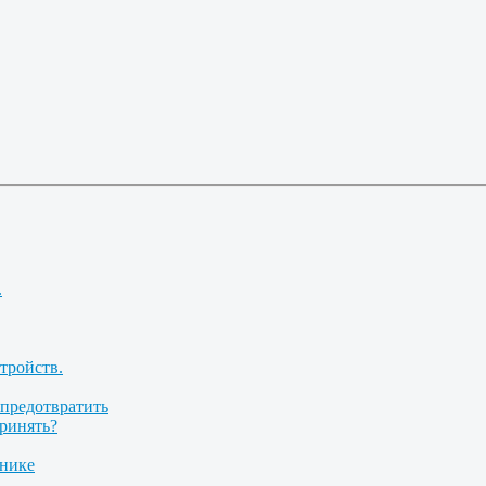
.
тройств.
 предотвратить
принять?
инике