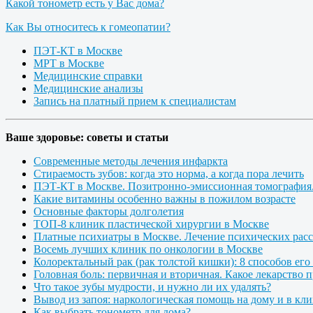
Какой тонометр есть у Вас дома?
Как Вы относитесь к гомеопатии?
ПЭТ-КТ в Москве
МРТ в Москве
Медицинские справки
Медицинские анализы
Запись на платный прием к специалистам
Ваше здоровье: советы и статьи
Современные методы лечения инфаркта
Стираемость зубов: когда это норма, а когда пора лечить
ПЭТ-КТ в Москве. Позитронно-эмиссионная томография
Какие витамины особенно важны в пожилом возрасте
Основные факторы долголетия
ТОП-8 клиник пластической хирургии в Москве
Платные психиатры в Москве. Лечение психических расс
Восемь лучших клиник по онкологии в Москве
Колоректальный рак (рак толстой кишки): 8 способов его
Головная боль: первичная и вторичная. Какое лекарство 
Что такое зубы мудрости, и нужно ли их удалять?
Вывод из запоя: наркологическая помощь на дому и в кл
Как выбрать тонометр для дома?