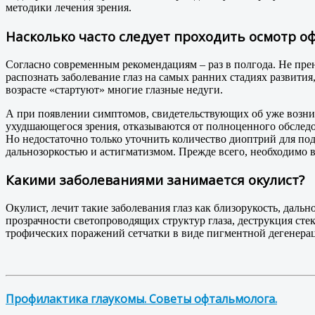
методики лечения зрения.
Насколько часто следует проходить осмотр 
Согласно современным рекомендациям – раз в полгода. Не пре
распознать заболевание глаз на самых ранних стадиях развития
возрасте «стартуют» многие глазные недуги.
А при появлении симптомов, свидетельствующих об уже возник
ухудшающегося зрения, отказываются от полноценного обследо
Но недостаточно только уточнить количество диоптрий для по
дальнозоркостью и астигматизмом. Прежде всего, необходимо 
Какими заболеваниями занимается окулист?
Окулист, лечит такие заболевания глаз как близорукость, даль
прозрачности светопроводящих структур глаза, деструкция сте
трофических поражений сетчатки в виде пигментной дегенераци
Профилактика глаукомы. Советы офтальмолога.