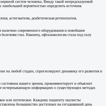
 нервной систем человека. Ввиду такой непредсказуемой
 с наибольшей вероятностью определить источник
опия, астигматизм, деабетическая ретинопатия,
ря наличию современного оборудования и новейшим
болезням глаз. Наконец, офтальмологам стала под силу
ние на любой стадии, спрогнозируют динамику его развития и
о состоянии вашего зрения, прокомментирует и объяснит
учите исчерпывающую информацию о существующих методах
ское или оптическое. Каждому пациенту окулисты
редставлены большинство доступных на сегодняшний день