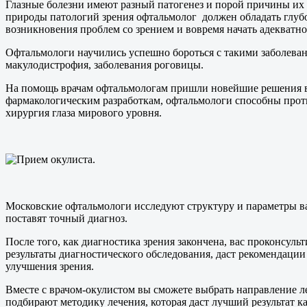
Глазные болезни имеют разный патогенез и порой причины их 
природы патологий зрения офтальмолог должен обладать глуб
возникновения проблем со зрением и вовремя начать адекватно
Офтальмологи научились успешно бороться с такими заболевания
макулодистрофия, заболевания роговицы.
На помощь врачам офтальмологам пришли новейшие решения в 
фармакологическим разработкам, офтальмологи способны проти
хирургия глаза мирового уровня.
Московские офтальмологи исследуют структуру и параметры ваш
поставят точный диагноз.
После того, как диагностика зрения закончена, вас проконсул
результаты диагностического обследования, даст рекоменда
улучшения зрения.
Вместе с врачом-окулистом вы сможете выбрать направление ле
подбирают методику лечения, которая даст лучший результат 