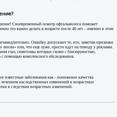
рение?
а зрение! Своевременный осмотр офтальмолога поможет
енно это важно делать в возрасте после 40 лет – именно в этом
незамедлительно. Ошибку допускают те, кто, заметив признаки
 линзы» или, что еще хуже, просто идут на поводу у рекламы.
ания глаз, симптомы которых схожи с близорукостью,
о с помощью комплексного обследования.
нее известные заболевания как - понижение качества
ся лечением наследственных изменений и возрастных
атки в следствии возрастных изменений.