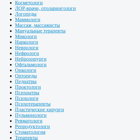
Косметологи
ЛОР-врачи, отоларингологи
Логопеды
Маммологи
Массаж, массажисты
Мануальные терапевты
Микологи
Наркологи
Неврологи
Нефрологи
Нейрохирурги
Офтальмологи
Онкологи
Ортопеды
Педиатры
Проктологи
Психиатры
Психологи
Психотерапевты
Пластические хирурги
Пульмонологи
Ревматологи
Репродуктологи
Стоматология
Терапевты