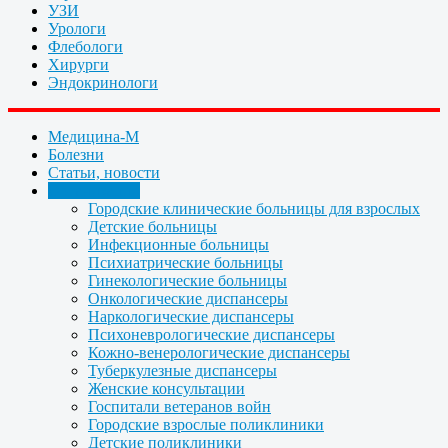
УЗИ
Урологи
Флебологи
Хирурги
Эндокринологи
Медицина-М
Болезни
Статьи, новости
Организации
Городские клинические больницы для взрослых
Детские больницы
Инфекционные больницы
Психиатрические больницы
Гинекологические больницы
Онкологические диспансеры
Наркологические диспансеры
Психоневрологические диспансеры
Кожно-венерологические диспансеры
Туберкулезные диспансеры
Женские консультации
Госпитали ветеранов войн
Городские взрослые поликлиники
Детские поликлиники